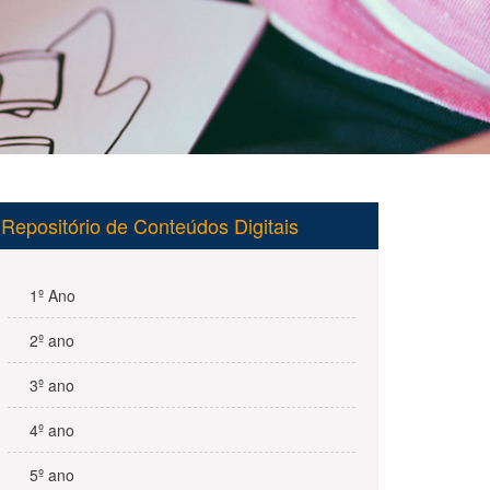
Repositório de Conteúdos Digitais
1º Ano
2º ano
3º ano
4º ano
5º ano