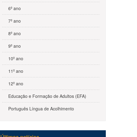
6º ano
7º ano
8º ano
9º ano
10º ano
11º ano
12º ano
Educação e Formação de Adultos (EFA)
Português Língua de Acolhimento
Últimas notícias