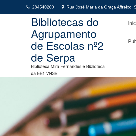
Skip
284540200
Rua José Maria da Graça Affreixo, 
to
content
Bibliotecas do
Iníc
Agrupamento
de Escolas nº2
Pub
de Serpa
Biblioteca Mira Fernandes e Biblioteca
da EB1 VNSB