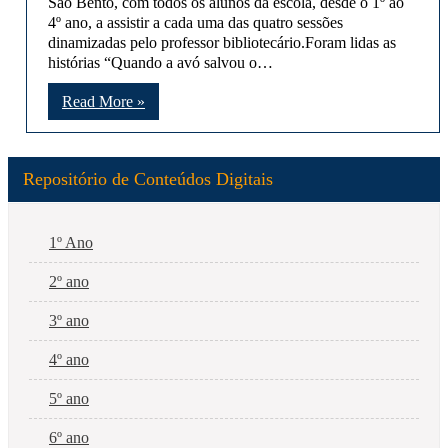
São Bento, com todos os alunos da escola, desde o 1º ao
4º ano, a assistir a cada uma das quatro sessões
dinamizadas pelo professor bibliotecário.Foram lidas as
histórias “Quando a avó salvou o…
Read More »
Repositório de Conteúdos Digitais
1º Ano
2º ano
3º ano
4º ano
5º ano
6º ano