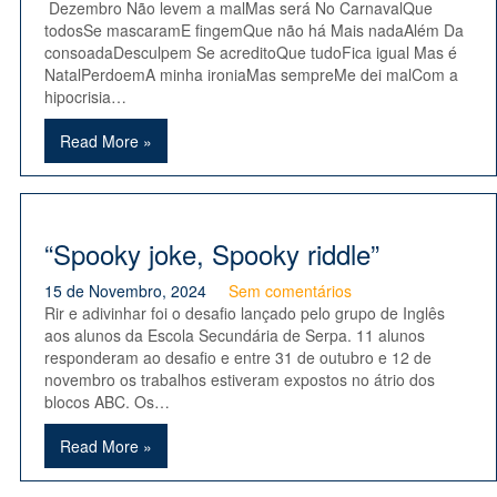
Dezembro Não levem a malMas será No CarnavalQue
todosSe mascaramE fingemQue não há Mais nadaAlém Da
consoadaDesculpem Se acreditoQue tudoFica igual Mas é
NatalPerdoemA minha ironiaMas sempreMe dei malCom a
hipocrisia…
Read More »
“Spooky joke, Spooky riddle”
15 de Novembro, 2024
Sem comentários
Rir e adivinhar foi o desafio lançado pelo grupo de Inglês
aos alunos da Escola Secundária de Serpa. 11 alunos
responderam ao desafio e entre 31 de outubro e 12 de
novembro os trabalhos estiveram expostos no átrio dos
blocos ABC. Os…
Read More »