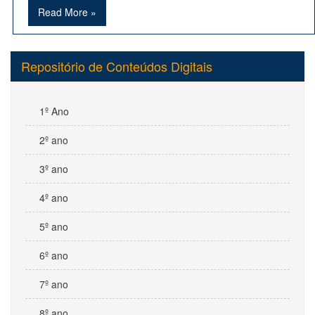
Read More »
Repositório de Conteúdos Digitais
1º Ano
2º ano
3º ano
4º ano
5º ano
6º ano
7º ano
8º ano