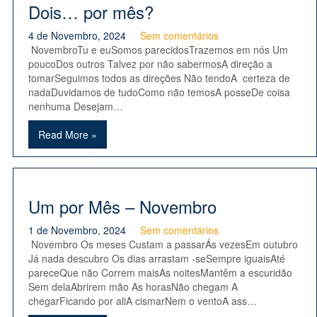
Dois… por mês?
4 de Novembro, 2024
Sem comentários
NovembroTu e euSomos parecidosTrazemos em nós Um
poucoDos outros Talvez por não sabermosA direção a
tomarSeguimos todos as direções Não tendoA certeza de
nadaDuvidamos de tudoComo não temosA posseDe coisa
nenhuma Desejam…
Read More »
Um por Mês – Novembro
1 de Novembro, 2024
Sem comentários
Novembro Os meses Custam a passarÁs vezesEm outubro
Já nada descubro Os dias arrastam -seSempre iguaisAté
pareceQue não Correm maisAs noitesMantêm a escuridão
Sem delaAbrirem mão As horasNão chegam A
chegarFicando por aliA cismarNem o ventoA ass…