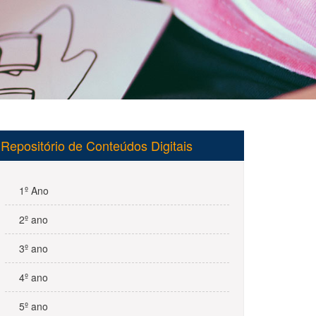
Repositório de Conteúdos Digitais
1º Ano
2º ano
3º ano
4º ano
5º ano