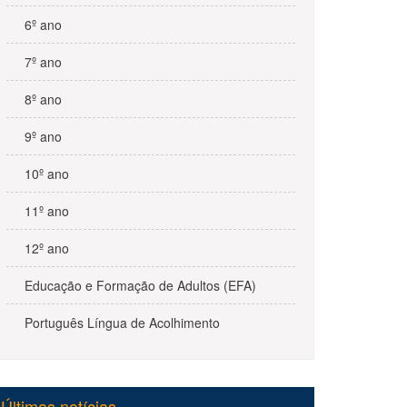
6º ano
7º ano
8º ano
9º ano
10º ano
11º ano
12º ano
Educação e Formação de Adultos (EFA)
Português Língua de Acolhimento
Últimas notícias