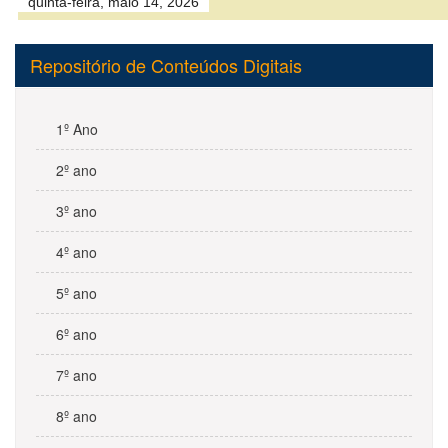
Repositório de Conteúdos Digitais
1º Ano
2º ano
3º ano
4º ano
5º ano
6º ano
7º ano
8º ano