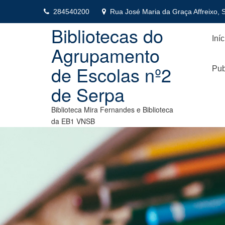
Skip
284540200
Rua José Maria da Graça Affreixo, 
to
content
Bibliotecas do
Iníc
Agrupamento
de Escolas nº2
Pub
de Serpa
Biblioteca Mira Fernandes e Biblioteca
da EB1 VNSB