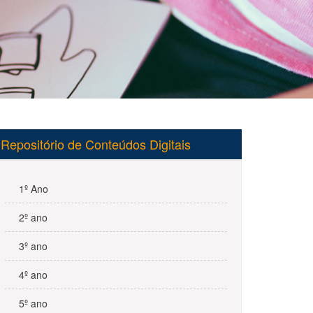
Repositório de Conteúdos Digitais
1º Ano
2º ano
3º ano
4º ano
5º ano