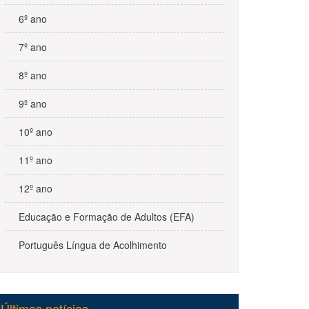
6º ano
7º ano
8º ano
9º ano
10º ano
11º ano
12º ano
Educação e Formação de Adultos (EFA)
Português Língua de Acolhimento
Últimas notícias