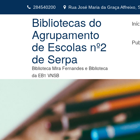
Skip
284540200
Rua José Maria da Graça Affreixo, 
to
content
Bibliotecas do
Iníc
Agrupamento
de Escolas nº2
Pub
de Serpa
Biblioteca Mira Fernandes e Biblioteca
da EB1 VNSB