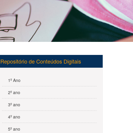
Repositório de Conteúdos Digitais
1º Ano
2º ano
3º ano
4º ano
5º ano