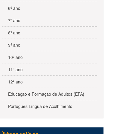
6º ano
7º ano
8º ano
9º ano
10º ano
11º ano
12º ano
Educação e Formação de Adultos (EFA)
Português Língua de Acolhimento
Últimas notícias