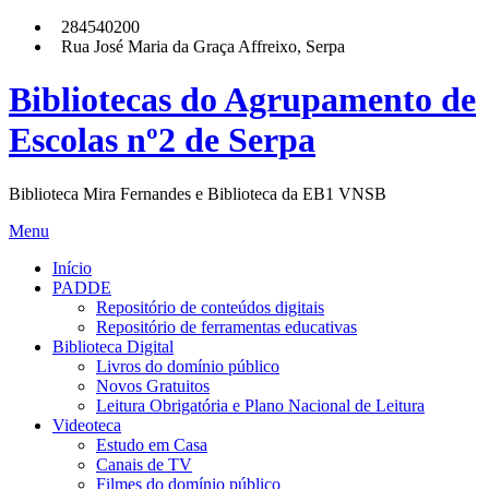
Skip
284540200
to
Rua José Maria da Graça Affreixo, Serpa
content
Bibliotecas do Agrupamento de
Escolas nº2 de Serpa
Biblioteca Mira Fernandes e Biblioteca da EB1 VNSB
Menu
Início
PADDE
Repositório de conteúdos digitais
Repositório de ferramentas educativas
Biblioteca Digital
Livros do domínio público
Novos Gratuitos
Leitura Obrigatória e Plano Nacional de Leitura
Videoteca
Estudo em Casa
Canais de TV
Filmes do domínio público