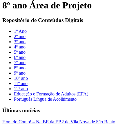
8º ano Área de Projeto
Repositório de Conteúdos Digitais
1º Ano
2º ano
3º ano
4º ano
5º ano
6º ano
7º ano
8º ano
9º ano
10º ano
11º ano
12º ano
Educação e Formação de Adultos (EFA)
Português Língua de Acolhimento
Últimas notícias
Hora do Conto! – Na BE da EB2 de Vila Nova de São Bento