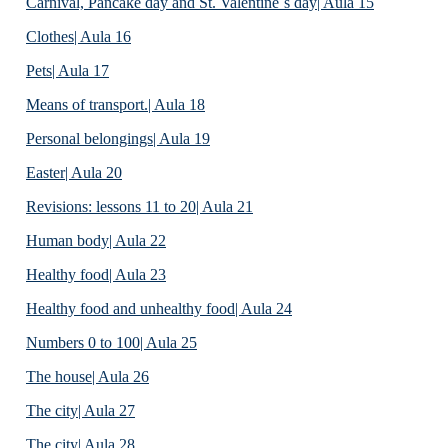
Carnival, Pancake day and St. Valentine´s day| Aula 15
Clothes| Aula 16
Pets| Aula 17
Means of transport.| Aula 18
Personal belongings| Aula 19
Easter| Aula 20
Revisions: lessons 11 to 20| Aula 21
Human body| Aula 22
Healthy food| Aula 23
Healthy food and unhealthy food| Aula 24
Numbers 0 to 100| Aula 25
The house| Aula 26
The city| Aula 27
The city| Aula 28