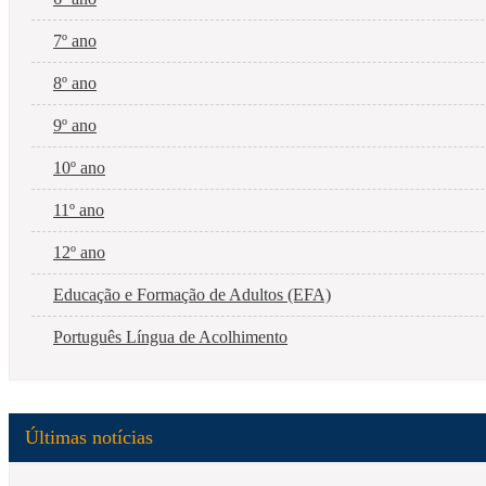
7º ano
8º ano
9º ano
10º ano
11º ano
12º ano
Educação e Formação de Adultos (EFA)
Português Língua de Acolhimento
Últimas notícias