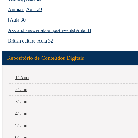
Animals| Aula 29
| Aula 30
Ask and answer about past events| Aula 31
British culture| Aula 32
Repositório de Conteúdos Digitais
1º Ano
2º ano
3º ano
4º ano
5º ano
6º ano