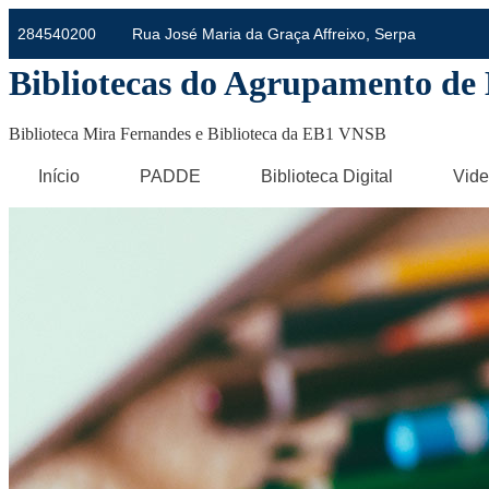
Skip
284540200
Rua José Maria da Graça Affreixo, Serpa
to
content
Bibliotecas do Agrupamento de 
Biblioteca Mira Fernandes e Biblioteca da EB1 VNSB
Início
PADDE
Biblioteca Digital
Vide