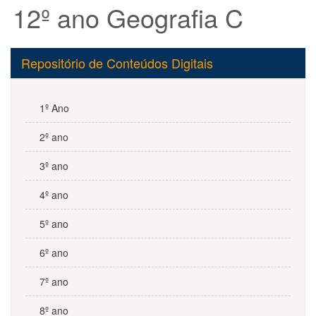
12º ano Geografia C
Repositório de Conteúdos Digitais
1º Ano
2º ano
3º ano
4º ano
5º ano
6º ano
7º ano
8º ano