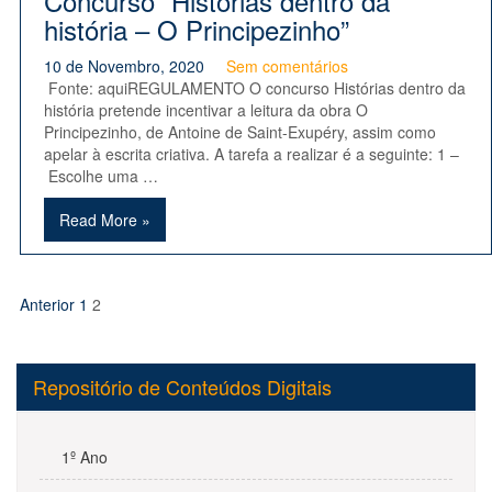
Concurso “Histórias dentro da
história – O Principezinho”
10 de Novembro, 2020
Sem comentários
Fonte: aquiREGULAMENTO O concurso Histórias dentro da
história pretende incentivar a leitura da obra O
Principezinho, de Antoine de Saint-Exupéry, assim como
apelar à escrita criativa. A tarefa a realizar é a seguinte: 1 –
Escolhe uma …
Read More »
Paginação
Anterior
1
2
dos
conteúdos
Repositório de Conteúdos Digitais
1º Ano