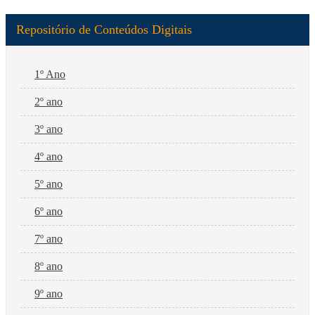
Repositório de Conteúdos Digitais
1º Ano
2º ano
3º ano
4º ano
5º ano
6º ano
7º ano
8º ano
9º ano