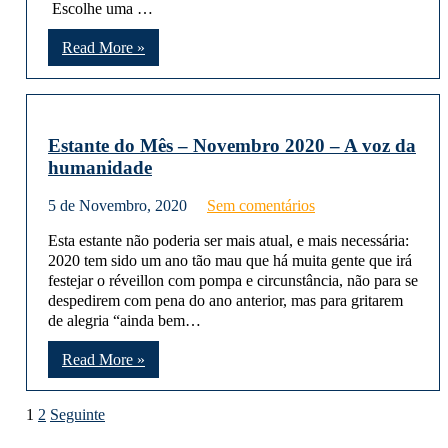
Escolhe uma …
Read More »
Estante do Mês – Novembro 2020 – A voz da
humanidade
5 de Novembro, 2020
Sem comentários
Esta estante não poderia ser mais atual, e mais necessária:
2020 tem sido um ano tão mau que há muita gente que irá
festejar o réveillon com pompa e circunstância, não para se
despedirem com pena do ano anterior, mas para gritarem
de alegria “ainda bem…
Read More »
Paginação
1
2
Seguinte
dos