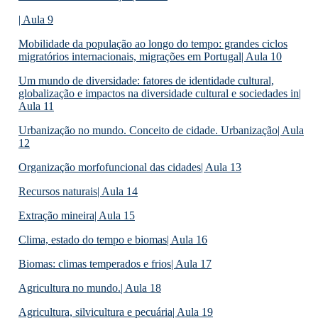
| Aula 9
Mobilidade da população ao longo do tempo: grandes ciclos
migratórios internacionais, migrações em Portugal| Aula 10
Um mundo de diversidade: fatores de identidade cultural,
globalização e impactos na diversidade cultural e sociedades in|
Aula 11
Urbanização no mundo. Conceito de cidade. Urbanização| Aula
12
Organização morfofuncional das cidades| Aula 13
Recursos naturais| Aula 14
Extração mineira| Aula 15
Clima, estado do tempo e biomas| Aula 16
Biomas: climas temperados e frios| Aula 17
Agricultura no mundo.| Aula 18
Agricultura, silvicultura e pecuária| Aula 19