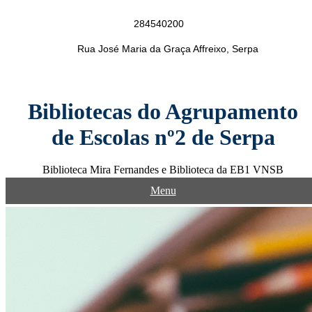
Skip
to
284540200
content
Rua José Maria da Graça Affreixo, Serpa
Bibliotecas do Agrupamento
de Escolas nº2 de Serpa
Biblioteca Mira Fernandes e Biblioteca da EB1 VNSB
Menu