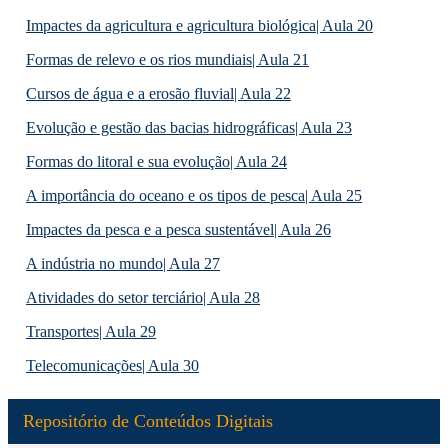
Impactes da agricultura e agricultura biológica| Aula 20
Formas de relevo e os rios mundiais| Aula 21
Cursos de água e a erosão fluvial| Aula 22
Evolução e gestão das bacias hidrográficas| Aula 23
Formas do litoral e sua evolução| Aula 24
A importância do oceano e os tipos de pesca| Aula 25
Impactes da pesca e a pesca sustentável| Aula 26
A indústria no mundo| Aula 27
Atividades do setor terciário| Aula 28
Transportes| Aula 29
Telecomunicações| Aula 30
Repositório de Conteúdos Digitais